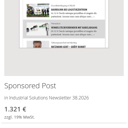
Skip
Sponsored Post
to
the
beginning
in Industrial Solutions Newsletter 38.2026
of
the
1.321 €
images
zzgl. 19% MwSt.
gallery